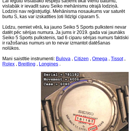
Lai iegūtu vislabāko iespēju saņemt tikai vienu datumu,
vislabāk ir ievadīt savu Seiko mehānismu otrajā lodziņā.
Lodziņi nav reģistrjutīgi. Mehānisma nosaukums var saturēt
burtu S, kas var izskatīties ļoti līdzīgi ciparam 5.
Lūdzu, ņemiet vērā, ka jauno Seiko 5 Sports pulksteni nevar
datēt pēc sērijas numura. Ja jums ir 2019. gada vai jaunāks
Seiko 5 Sports pulkstenis, tad 6 ciparu sērijas numurs faktiski
ir ražošanas numurs un to nevar izmantot datēšanas
nolūkos.
Mani saistītie instrumenti:
Bulova
,
Citizen
,
Omega
,
Tissot
,
Rolex
,
Breitling
,
Longines
.