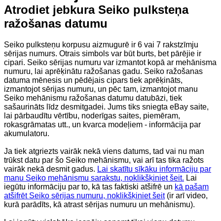
Atrodiet jebkura Seiko pulksteņa
ražošanas datumu
Seiko pulksteņu korpusu aizmugurē ir 6 vai 7 rakstzīmju
sērijas numurs. Otrais simbols var būt burts, bet pārējie ir
cipari. Seiko sērijas numuru var izmantot kopā ar mehānisma
numuru, lai aprēķinātu ražošanas gadu. Seiko ražošanas
datuma mēnesis un pēdējais cipars tiek aprēķināts,
izmantojot sērijas numuru, un pēc tam, izmantojot manu
Seiko mehānismu ražošanas datumu datubāzi, tiek
sašaurināts līdz desmitgadei. Jums tiks sniegta eBay saite,
lai pārbaudītu vērtību, noderīgas saites, piemēram,
rokasgrāmatas utt., un kvarca modeļiem - informācija par
akumulatoru.
Ja tiek atgriezts vairāk nekā viens datums, tad vai nu man
trūkst datu par šo Seiko mehānismu, vai arī tas tika ražots
vairāk nekā desmit gadus.
Lai skatītu sīkāku informāciju par
manu Seiko mehānismu sarakstu, noklikšķiniet šeit.
Lai
iegūtu informāciju par to, kā tas faktiski atšifrē un
kā pašam
atšifrēt Seiko sērijas numuru, noklikšķiniet šeit
(ir arī video,
kurā parādīts, kā atrast sērijas numuru un mehānismu).