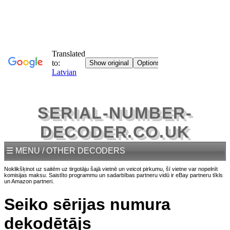
SERIAL-NUMBER-
DECODER.CO.UK
☰ MENU / OTHER DECODERS
Noklikšķinot uz saitēm uz tirgotāju šajā vietnē un veicot pirkumu, šī vietne var nopelnīt
komisijas maksu. Saistīto programmu un sadarbības partneru vidū ir eBay partneru tīkls
un Amazon partneri.
Seiko sērijas numura
dekodētājs