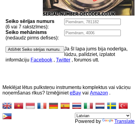
Seiko sērijas numurs
(6 vai 7 rakstzīmes):
Seiko mehānisms
(nedaudz pirms defises):
Ja šī lapa jums bija noderīga,
lūdzu, palīdziet, izplatot
informāciju
Facebook
,
Twitter
, forumos utt.
Meklējat lētus pulksteņu instrumentu komplektus vai vāciņu
noņemšanas rīkus? Izmēģiniet
eBay
vai
Amazon
.
Powered by
Translate