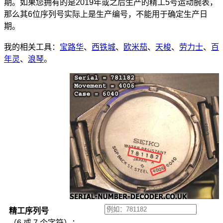
期。如果您拥有的是2019年或之后生产的精工5号运动腕表，
那么其6位序列号实际上是生产编号，不能用于确定生产日
期。
我的相关工具：
宝路华
、
西铁城
、
欧米茄
、
天梭
、
劳力士
、
百
年灵
、
浪琴
。
精工序列号
（6 或 7 个字符）：